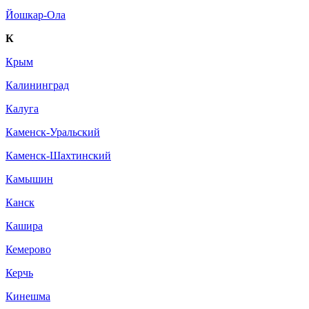
Йошкар-Ола
К
Крым
Калининград
Калуга
Каменск-Уральский
Каменск-Шахтинский
Камышин
Канск
Кашира
Кемерово
Керчь
Кинешма